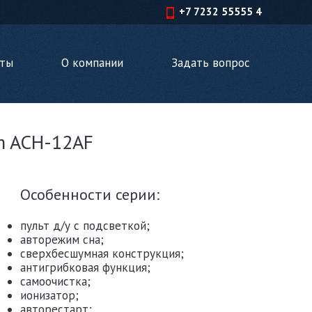
+7 7232 55555 4
кты
О компании
Задать вопрос
m ACH-12AF
Особенности серии:
пульт д/у с подсветкой;
авторежим сна;
сверхбесшумная конструкция;
антигрибковая функция;
самоочистка;
ионизатор;
авторестарт;