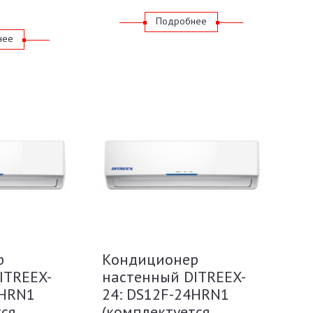
Подробнее
нее
р
Кондиционер
ITREEX-
настенный DITREEX-
8HRN1
24: DS12F-24HRN1
тся
(комплектуется