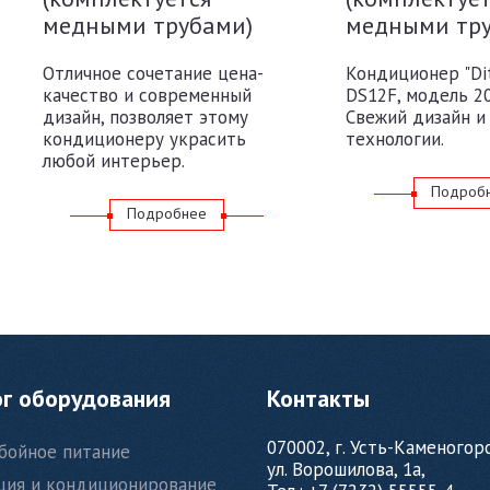
медными трубами)
медными тр
Отличное сочетание цена-
Кондиционер "Dit
качество и современный
DS12F, модель 20
дизайн, позволяет этому
Свежий дизайн и
кондиционеру украсить
технологии.
любой интерьер.
Подроб
Подробнее
ог оборудования
Контакты
070002, г. Усть-Каменогор
бойное питание
ул. Ворошилова, 1а,
ция и кондиционирование