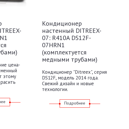
р
Кондиционер
ITREEX-
настенный DITREEX-
RN1
07: R410A DS12F-
тся
07HRN1
убами)
(комплектуется
медными трубами)
ние цена-
еменный
Кондиционер "Ditreex", серия
т этому
DS12F, модель 2014 года.
красить
Свежий дизайн и новые
технологии.
нее
Подробнее