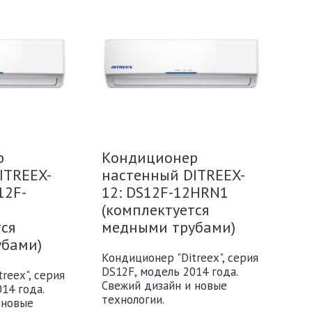
р
Кондиционер
ITREEX-
настенный DITREEX-
12F-
12: DS12F-12HRN1
(комплектуется
тся
медными трубами)
убами)
Кондиционер "Ditreex", серия
DS12F, модель 2014 года.
reex", серия
Свежий дизайн и новые
14 года.
технологии.
 новые