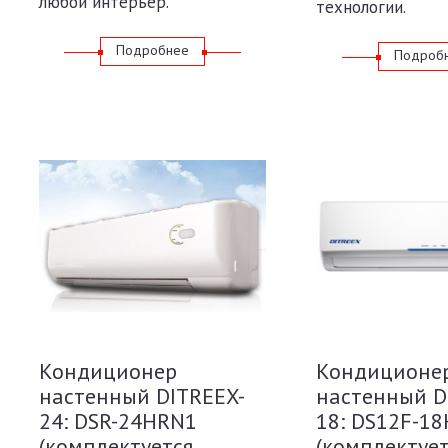
любой интерьер.
технологии.
Подробнее
Подроб
Кондиционер
Кондиционе
настенный DITREEX-
настенный D
24: DSR-24HRN1
18: DS12F-1
(комплектуется
(комплектуе