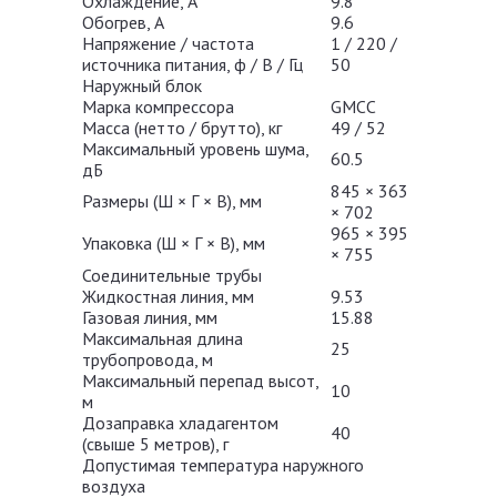
Охлаждение, А
9.8
Обогрев, А
9.6
Напряжение / частота
1 / 220 /
источника питания, ф / В / Гц
50
Наружный блок
Марка компрессора
GMCC
Масса (нетто / брутто), кг
49 / 52
Максимальный уровень шума,
60.5
дБ
845 × 363
Размеры (Ш × Г × В), мм
× 702
965 × 395
Упаковка (Ш × Г × В), мм
× 755
Соединительные трубы
Жидкостная линия, мм
9.53
Газовая линия, мм
15.88
Максимальная длина
25
трубопровода, м
Максимальный перепад высот,
10
м
Дозаправка хладагентом
40
(свыше 5 метров), г
Допустимая температура наружного
воздуха