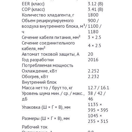
EER (класс)
3.12 (B)
COP (класс)
3.41 (В)
Количество хладагента, г
1800
Объем рециркулируемого
900 /
воздуха внутреннего блока, м³/
1100 /
ч
1180
Сечение кабеля питания, мм²
3 × 2.5
Сечение соединительного
4 × 2.5
кабеля, мм²
Автомат токовой защиты, A
20
Год разработки
2016
Потребляемая мощность
Охлаждение, кВт
2.252
Обогрев, кВт
2.232
Внутренний блок
Масса нетто / брутто, кг
12.7 / 16.1
Уровень шума мин. / ср. / макс.,
38 / 42 /
дБ
46
1135 ×
Упаковка (Ш × Г × В), мм
395 × 395
1045 ×
Размеры (Ш × Г × В), мм
235 × 315
Рабочий ток