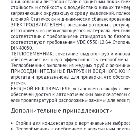
оцинкованной листовой стали с защитным покрытие
стойкость и стойкость к воздействию низких темпер
загрязняющих окружающую среду выделений, полно
пленкой. Статически и динамически сбалансирован
ЭЛЕКТРОДВИГАТЕЛЕМ с внешним ротором с регулиро
изготовлены из неокисляющегося материала. Вентил
соответствии с требованиями стандартов по безопа
соответствуют требованиям VDE 0530-12.84. Степен
DIN40050.
ТЕПЛООБМЕННИК: сочетание гладких труб и иннова
обеспечивает высокую эффективность теплообмена 
Теплообменник выполнен из медных труб с алюмин
ПРИСОЕДИНИТЕЛЬНЫЕ ПАТРУБКИ ВОДЯНОГО КОНТУР
агрегата и предназначены для приварки, что обесп
утечек.
ВВОДНОЙ ВЫКЛЮЧАТЕЛЬ, установлен в шкафу с элек
обеспечен доступ к автоматическим выключателям с
электроаппаратурой расположены зажимы для элект
Дополнительные принадлежности
• Стойки для конденсатора с вертикальным выброс
• Теплообменник с оребрением с эпоксидным покр