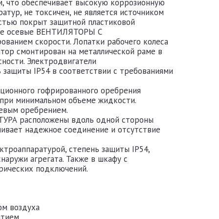
м, что обеспечивает высокую коррозионную
атур, не токсичен, не является источником
стью покрыт защитной пластиковой
ные осевые ВЕНТИЛЯТОРЫ С
ванием скорости. Лопатки рабочего колеса
ятор смонтирован на металлической раме в
сности. Электродвигатели
ь защиты IP54 в соответствии с требованиями
ционного гофрированного оребрения
при минимальном объеме жидкости.
иевым оребрением.
А расположены вдоль одной стороны
ечивает надежное соединение и отсутствие
троаппаратурой, степень защиты IP54,
наружи агрегата. Также в шкафу с
рических подключений.
ом воздуха
ытием